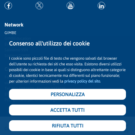
Network
GIMBE
GIMBEducation
Consenso all'utilizzo dei cookie
Evidence
Salviamo SSN
Sostieni GIMBE
I cookie sono piccoli file di testo che vengono salvati dal browser
dell'utente su richiesta dei siti che esso visita. Esistono diversi utilizzi
Contatti
possibili dei cookie in base ai quali si distinguono altrettante categorie
di cookie, identici tecnicamente ma differenti sul piano funzionale;
Fondazione GIMBE
per ulteriori informazioni vedi la
privacy policy del sito
.
via Amendola 2 - 40121 Bologna
Tel. 051 5883920 - Fax 051 3372195
PERSONALIZZA
Email:
info@gimbe.org
PEC:
gimbe@pec.fondazionegimbe.it
Accessibilità
Disclaimer
Credits
Cookies & Privacy