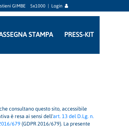
stieni GIMBE
5x1000
|
Login
ASSEGNA STAMPA
PRESS-KIT
 che consultano questo sito, accessibile
iva è resa ai sensi dell'
art. 13 del D.Lg. n.
 2016/679
(GDPR 2016/679). La presente