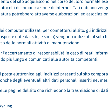
ento del sito acquisiscono nel corso del loro normale eser
protocolli di comunicazione di Internet. Tali dati non veng
a natura potrebbero attraverso elaborazioni ed associazion
i computer utilizzati per connettersi al sito, gli indirizzi 
 risposte date dal sito, e simili) vengono utilizzati al solo
so delle normali attività di manutenzione.
r l'accertamento di responsabilità in caso di reati informa
do più lungo e comunicati alle autorità competenti.
di posta elettronica agli indirizzi presenti sul sito comport
onché degli eventuali altri dati personali inseriti nel me
lle pagine del sito che richiedono la trasmissione di dati
e4young