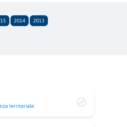
015
2014
2013
enza territoriale