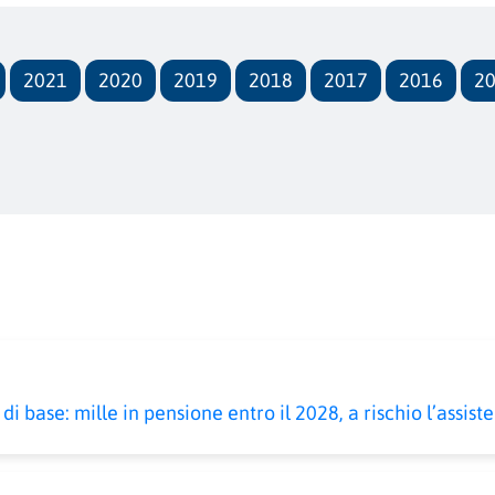
2021
2020
2019
2018
2017
2016
2
i base: mille in pensione entro il 2028, a rischio l’assist