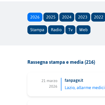
2026
2025
2024
2023
2022
Stampa
Radio
Tv
Web
Rassegna stampa e media (216)
fanpage.it
21 marzo
2026
Lazio, allarme medici d