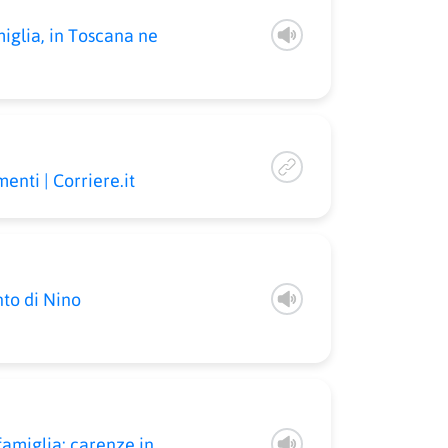
glia, in Toscana ne
enti | Corriere.it
to di Nino
amiglia: carenze in