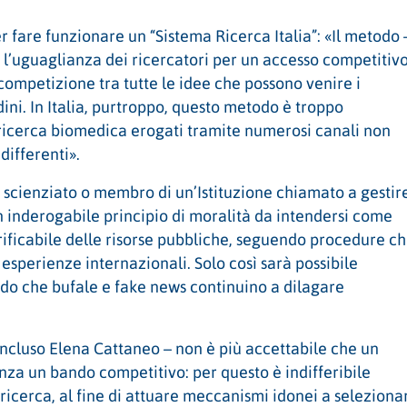
r fare funzionare un “Sistema Ricerca Italia”: «Il metodo 
l’uguaglianza dei ricercatori per un accesso competitiv
 competizione tra tutte le idee che possono venire i
dini. In Italia, purtroppo, questo metodo è troppo
ricerca biomedica erogati tramite numerosi canali non
differenti».
scienziato o membro di un’Istituzione chiamato a gestir
n inderogabile principio di moralità da intendersi come
erificabile delle risorse pubbliche, seguendo procedure c
sperienze internazionali. Solo così sarà possibile
tando che bufale e fake news continuino a dilagare
ncluso Elena Cattaneo – non è più accettabile che un
za un bando competitivo: per questo è indifferibile
 ricerca, al fine di attuare meccanismi idonei a seleziona