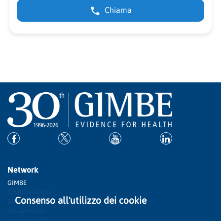
Chiama
Network
GIMBE
GIMBEducation
Consenso all'utilizzo dei cookie
Evidence
Salviamo SSN
Sostieni GIMBE