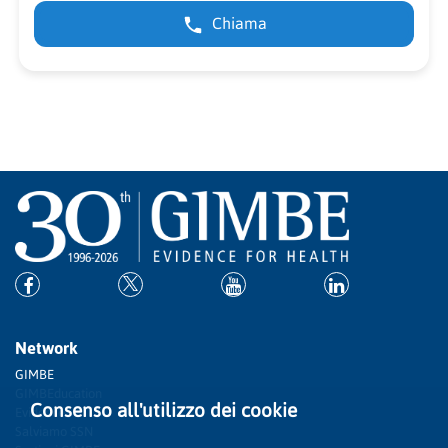
Chiama
Network
GIMBE
GIMBEducation
Consenso all'utilizzo dei cookie
Evidence
Salviamo SSN