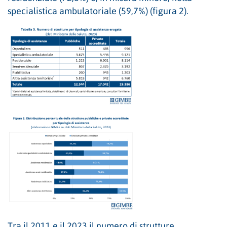
specialistica ambulatoriale (59,7%) (figura 2).
Tra il 2011 e il 2023 il numero di strutture