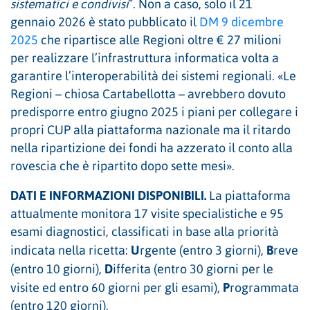
sistematici e condivisi
”. Non a caso, solo il 21
gennaio 2026 è stato pubblicato il
DM 9 dicembre
2025
che ripartisce alle Regioni oltre € 27 milioni
per realizzare l’infrastruttura informatica volta a
garantire l’interoperabilità dei sistemi regionali. «Le
Regioni – chiosa Cartabellotta – avrebbero dovuto
predisporre entro giugno 2025 i piani per collegare i
propri CUP alla piattaforma nazionale ma il ritardo
nella ripartizione dei fondi ha azzerato il conto alla
rovescia che è ripartito dopo sette mesi».
DATI E INFORMAZIONI DISPONIBILI.
La piattaforma
attualmente monitora 17 visite specialistiche e 95
esami diagnostici, classificati in base alla priorità
U
B
indicata nella ricetta:
rgente (entro 3 giorni),
reve
D
(entro 10 giorni),
ifferita (entro 30 giorni per le
P
visite ed entro 60 giorni per gli esami),
rogrammata
(entro 120 giorni).