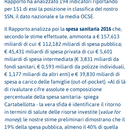
Rapporto ha analizzato 194 indicatori riportando
per 151 di essi la posizione in classifica del nostro
SSN, il dato nazionale e la media OCSE.
spesa sanitaria 2016
Il Rapporto analizza poi la
che,
secondo le stime effettuate, ammonta a € 157,613
miliardi di cui: € 112,182 miliardi di spesa pubblica;
€ 45,431 miliardi di spesa privata di cui € 5,601
miliardi di spesa intermediata (€ 3,831 miliardi da
fondi sanitari, € 0,593 miliardi da polizze individuali,
€ 1,177 miliardi da altri enti) e € 39,830 miliardi di
spesa a carico delle famiglie (out-of-pocket). «Al di là
di rivalutare cifre assolute e composizione
percentuale della spesa sanitaria- spiega
Cartabellotta - la vera sfida è identificare il ritorno
in termini di salute delle risorse investite (
value for
money
): le nostre stime preliminari dimostrano che il
19% della spesa pubblica, almeno il 40% di quella